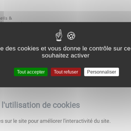
L CONSEILS ET DÉVELOPPEMENTS
ise des cookies et vous donne le contrôle sur 
souhaitez activer
ute des terres d’or, 21220 Gevrey-chambertin, France
Tout accepter
Tout refuser
Personnaliser
l'utilisation de cookies
 sur le site pour améliorer l'interactivité du site.