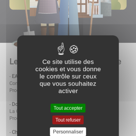
Les agriculteurs de la commune
Ce site utilise des
cookies et vous donne
le contrôle sur ceux
-
EARL de Command (Didier LACROZE)
que vous souhaitez
Command
activer
Production : Bovins allaitants et ovins
-
Dominique FAULIN
Tout accepter
La Grande Bussière
Production : Bovins allaitants
Tout refuser
Personnaliser
-
Chantal LAGRANGE