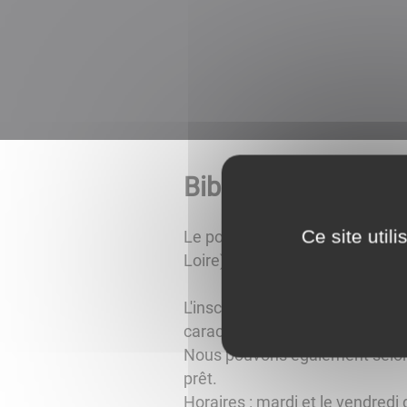
Bibliothèque
Ce site util
Le point relais bibliothèque d
Loire) est situé dans les locaux
L'inscription est gratuite et pe
caractères, biographies, docu
Nous pouvons également selon 
prêt.
Horaires : mardi et le vendredi