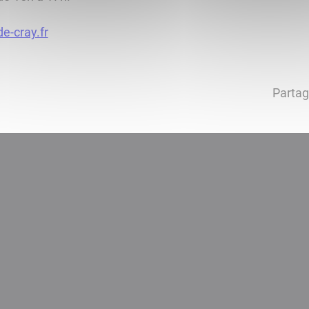
e-cray.fr
Partag