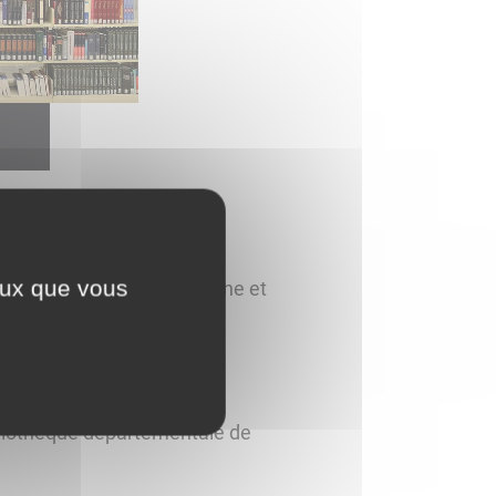
ceux que vous
que Départementale de Saône et
 : romans, livres en gros
s.
liothèque départementale de